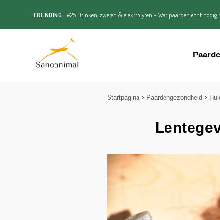
TRENDING:
#25 Drinken, zweten & elektrolyten – Wat paarden echt nodig h
Paard
Startpagina
Paardengezondheid
Hui
Lentegev