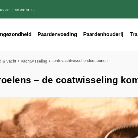
ebben in de zomerhi...
engezondheid
Paardenvoeding
Paardenhouderij
Tra
Lentevachtwissel ondersteunen
d & vacht
Vachtwisseling
oelens – de coatwisseling kom