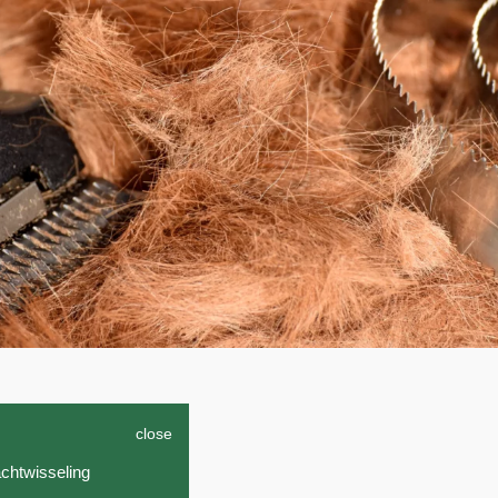
close
achtwisseling