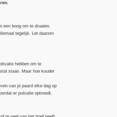
ren.
n een boog om te draaien.
lemaal tegelijk. Let daarom
otivatie hebben om te
stal staan. Maar hoe kouder
oeven van je paard elke dag op
oordat er pulsatie optreedt.
f te veel van het hoef heeft