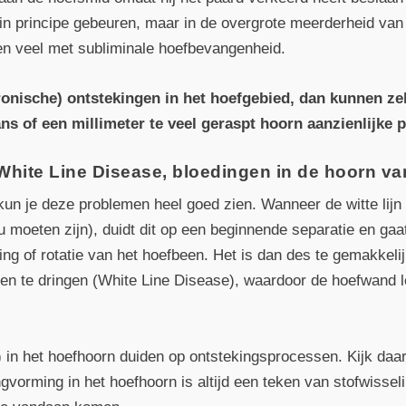
 in principe gebeuren, maar in de overgrote meerderheid van 
n veel met subliminale hoefbevangenheid.
hronische) ontstekingen in het hoefgebied, dan kunnen zel
ns of een millimeter te veel geraspt hoorn aanzienlijke 
 White Line Disease, bloedingen in de hoorn v
kun je deze problemen heel goed zien. Wanneer de witte lijn u
ou moeten zijn), duidt dit op een beginnende separatie en ga
ing of rotatie van het hoefbeen. Het is dan des te gemakkel
nen te dringen (White Line Disease), waardoor de hoefwand le
in het hoefhoorn duiden op ontstekingsprocessen. Kijk daa
ingvorming in het hoefhoorn is altijd een teken van stofwiss