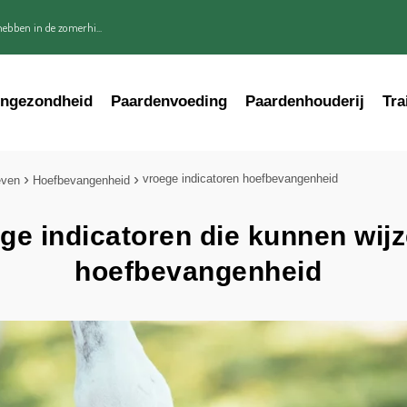
ebben in de zomerhi...
engezondheid
Paardenvoeding
Paardenhouderij
Tra
vroege indicatoren hoefbevangenheid
even
Hoefbevangenheid
ge indicatoren die kunnen wij
hoefbevangenheid