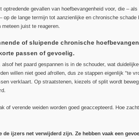
optredende gevallen van hoefbevangenheid voor, die – als ze
 op de lange termijn tot aanzienlijke en chronische schade 
n meteen juist te reageren.
innende of sluipende chronische hoefbevange
korte passen of gevoelig.
, alsof het paard gespannen is in de schouder, wat duidelijk
en willen niet goed afrollen, dus ze stappen eigenlijk “te v
sen verklaart. Op straatstenen, kiezels of split wordt beweg
rd.
bak of verende weiden worden goed geaccepteerd. Hoe zacht
e de ijzers net verwijderd zijn. Ze hebben vaak een gevo