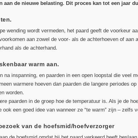
aan de nieuwe belasting. Dit proces kan tot een jaar du
ten.
ppe wending wordt vermeden, het paard geeft de voorkeur aa
voorkomen aan zowel de voor- als de achterhoeven of aan al
orhand als de achterhand.
skenbaar warm aan.
 na inspanning, en paarden in een open loopstal die veel m
meen warmere hoeven dan paarden die langere periodes op 
en worden.
ndere paarden in de groep hoe de temperatuur is. Als je de h
je ook een goed idee van wanneer ze “te warm” zijn – zelfs v
 bezoek van de hoefsmid/hoefverzorger
an de hoefsmid omdat hij het paard verkeerd heeft beslaan o