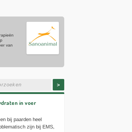
erapieën
op
eer van
>
draten in voer
en bij paarden heel
oblematisch zijn bij EMS,