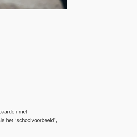
 paarden met
ls het “schoolvoorbeeld”,