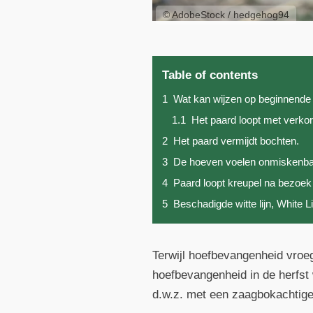
© AdobeStock / hedgehog94
Table of contents
1
Wat kan wijzen op beginnende
1.1
Het paard loopt met verkor
2
Het paard vermijdt bochten.
3
De hoeven voelen onmiskenba
4
Paard loopt kreupel na bezoek
5
Beschadigde witte lijn, White 
Terwijl hoefbevangenheid vroe
hoefbevangenheid in de herfst
d.w.z. met een zaagbokachtige