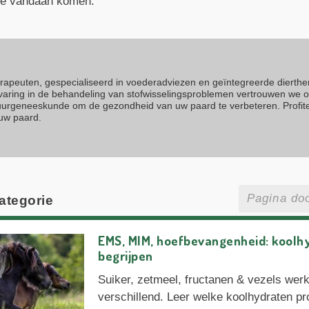
 ze vandaan komen.
erapeuten, gespecialiseerd in voederadviezen en geïntegreerde dierth
rvaring in de behandeling van stofwisselingsproblemen vertrouwen we 
atuurgeneeskunde om de gezondheid van uw paard te verbeteren. Profit
 uw paard.
categorie
EMS, MIM, hoefbevangenheid: koolhy
begrijpen
Suiker, zetmeel, fructanen & vezels werk
verschillend. Leer welke koolhydraten pr