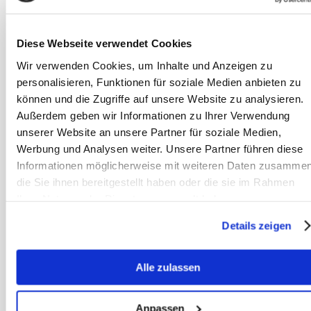
samen zijn. Dat vergroot het
wederzijdse vertrouwen en maakt het
paard een aangenamere, veiligere
Diese Webseite verwendet Cookies
partner – en jou een betrouwbaardere
Wir verwenden Cookies, um Inhalte und Anzeigen zu
partner voor het paard.
personalisieren, Funktionen für soziale Medien anbieten zu
können und die Zugriffe auf unsere Website zu analysieren.
Außerdem geben wir Informationen zu Ihrer Verwendung
Rekening houden met
unserer Website an unsere Partner für soziale Medien,
weersomstandigheden
Werbung und Analysen weiter. Unsere Partner führen diese
Niet elk weertype leent zich even goed
Informationen möglicherweise mit weiteren Daten zusammen
voor grondwerk. Bij harde wind kunnen
die Sie ihnen bereitgestellt haben oder die sie im Rahmen
Ihrer Nutzung der Dienste gesammelt haben.
paarden nerveus en minder gefocust
zijn; kies dan rustiger oefeningen of
Details zeigen
wijkt uit naar een beschutte
binnenbak.
Alle zulassen
Hitte belast mens én paard. Plan
Anpassen