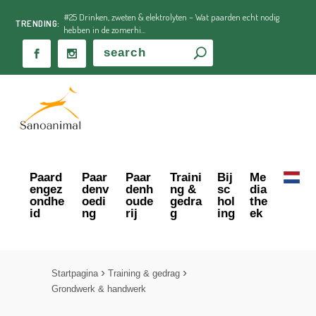
#25 Drinken, zweten & elektrolyten – Wat paarden echt nodig
TRENDING:
hebben in de zomerhi...
Paard
Paar
Paar
Traini
Bij
Me
engez
denv
denh
ng &
sc
dia
ondhe
oedi
oude
gedra
hol
the
id
ng
rij
g
ing
ek
Startpagina
Training & gedrag
Grondwerk & handwerk