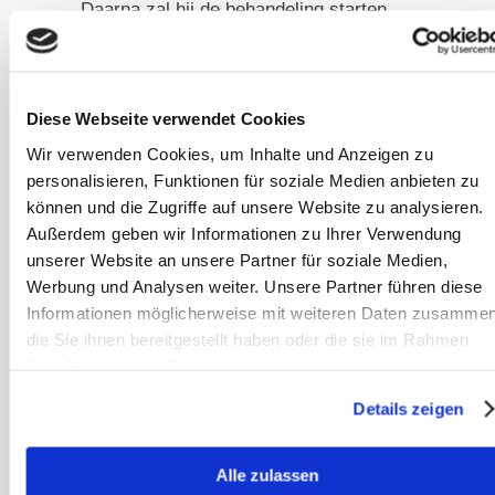
Daarna zal hij de behandeling starten.
Behandeling
Er is geen specifieke antivirale
Diese Webseite verwendet Cookies
therapie tegen het West-Nijlvirus bij
Wir verwenden Cookies, um Inhalte und Anzeigen zu
paarden. De behandeling is
personalisieren, Funktionen für soziale Medien anbieten zu
symptomatisch, wat betekent dat de
können und die Zugriffe auf unsere Website zu analysieren.
symptomen door de dierenarts worden
Außerdem geben wir Informationen zu Ihrer Verwendung
unserer Website an unsere Partner für soziale Medien,
verlicht met ontstekingsremmende en
Werbung und Analysen weiter. Unsere Partner führen diese
pijnstillende medicijnen. In ernstige
Informationen möglicherweise mit weiteren Daten zusammen
gevallen is intensieve verzorging
die Sie ihnen bereitgestellt haben oder die sie im Rahmen
noodzakelijk om de neurologische
Ihrer Nutzung der Dienste gesammelt haben.
symptomen onder controle te houden.
Details zeigen
Soms moeten paarden in een volledig
beklede box met een diepe
Alle zulassen
strooisellaag worden geplaatst om