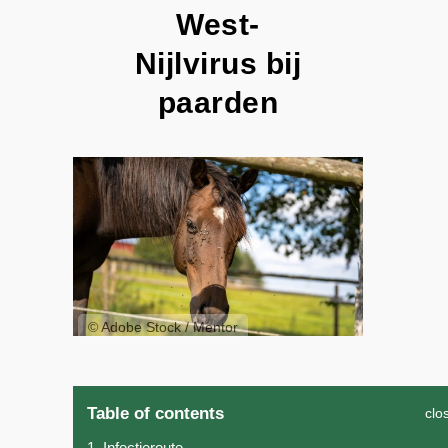
West-
Nijlvirus bij
paarden
© Adobe Stock / Mentor
Table of contents
clo
1
Infectieroute