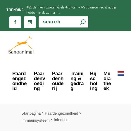
#25 Drinken, zweten & elektrolyten – Wat paarden echt nodig
TRENDING:
hebben in de zomerhi...
Paard
Paar
Paar
Traini
Bij
Me
engez
denv
denh
ng &
sc
dia
ondhe
oedi
oude
gedra
hol
the
id
ng
rij
g
ing
ek
Startpagina
Paardengezondheid
Infecties
Immuunsysteem