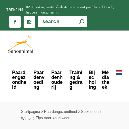
#25 Drinken, zweten & elektrolyten – Wat paarden echt nodig
TRENDING:
hebben in de zomerhi...
Paard
Paar
Paar
Traini
Bij
Me
engez
denv
denh
ng &
sc
dia
ondhe
oedi
oude
gedra
hol
the
id
ng
rij
g
ing
ek
Startpagina
Paardengezondheid
Seizoenen
Tips voor koud weer
Winter