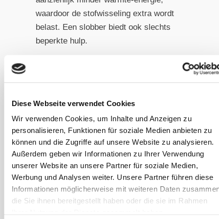
waardoor de stofwisseling extra wordt
belast. Een slobber biedt ook slechts
beperkte hulp.
Het feit dat een warme
stamppot ons mensen
Diese Webseite verwendet Cookies
‘opwarmt’ betekent niet
Wir verwenden Cookies, um Inhalte und Anzeigen zu
hetzelfde voor paarden.
personalisieren, Funktionen für soziale Medien anbieten zu
Hoewel slobber
können und die Zugriffe auf unsere Website zu analysieren.
Außerdem geben wir Informationen zu Ihrer Verwendung
ongetwijfeld populair is,
unserer Website an unsere Partner für soziale Medien,
speelt het geen rol bij het
Werbung und Analysen weiter. Unsere Partner führen diese
genereren van warmte. Het
Informationen möglicherweise mit weiteren Daten zusammen
die Sie ihnen bereitgestellt haben oder die sie im Rahmen
ad libitum aanbieden van
Ihrer Nutzung der Dienste gesammelt haben.