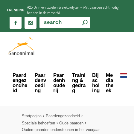
#25 Drinken, zweten & elektrolyten – Wat paarden echt nodig
TRENDING:
hebben in de zomerhi...
Paard
Paar
Paar
Traini
Bij
Me
engez
denv
denh
ng &
sc
dia
ondhe
oedi
oude
gedra
hol
the
id
ng
rij
g
ing
ek
Startpagina
Paardengezondheid
Speciale behoeften
Oude paarden
Oudere paarden ondersteunen in het voorjaar