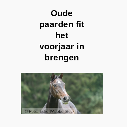
Oude
paarden fit
het
voorjaar in
brengen
© Petra Eckerl/Adobe Stock