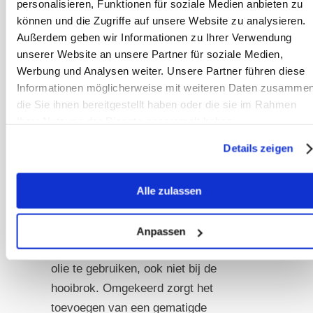
personalisieren, Funktionen für soziale Medien anbieten zu
paarden.
Gezien het beperkte
können und die Zugriffe auf unsere Website zu analysieren.
vermogen van paarden om olie te
Außerdem geben wir Informationen zu Ihrer Verwendung
verteren zonder galblaas, is het
unserer Website an unsere Partner für soziale Medien,
Werbung und Analysen weiter. Unsere Partner führen diese
toevoegen van slaolie aan hun voer
Informationen möglicherweise mit weiteren Daten zusammen
contraproductief.
De onverteerde olie
die Sie ihnen bereitgestellt haben oder die sie im Rahmen
belemmert niet alleen een goede
Ihrer Nutzung der Dienste gesammelt haben.
spijsvertering, maar verstoort ook de
Details zeigen
opname van essentiële
voedingsstoffen en vormt een
toxiciteitsrisico voor de cruciale
Alle zulassen
darmflora van het paard.
Anpassen
Daarom is het aan te raden om geen
olie te gebruiken, ook niet bij de
hooibrok. Omgekeerd zorgt het
toevoegen van een gematigde