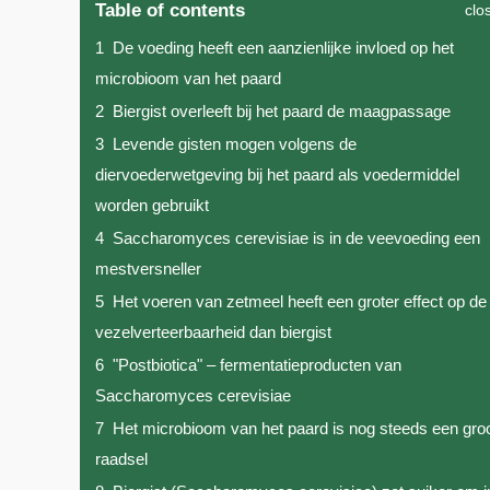
Table of contents
clo
1
De voeding heeft een aanzienlijke invloed op het
microbioom van het paard
2
Biergist overleeft bij het paard de maagpassage
3
Levende gisten mogen volgens de
diervoederwetgeving bij het paard als voedermiddel
worden gebruikt
4
Saccharomyces cerevisiae is in de veevoeding een
mestversneller
5
Het voeren van zetmeel heeft een groter effect op de
vezelverteerbaarheid dan biergist
6
"Postbiotica" – fermentatieproducten van
Saccharomyces cerevisiae
7
Het microbioom van het paard is nog steeds een gro
raadsel