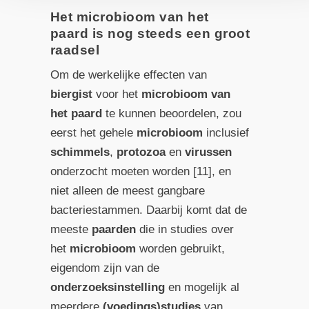
Het microbioom van het
paard is nog steeds een groot
raadsel
Om de werkelijke effecten van
biergist
voor het
microbioom van
het paard
te kunnen beoordelen, zou
eerst het gehele
microbioom
inclusief
schimmels
,
protozoa
en
virussen
onderzocht moeten worden [11], en
niet alleen de meest gangbare
bacteriestammen. Daarbij komt dat de
meeste
paarden
die in studies over
het
microbioom
worden gebruikt,
eigendom zijn van de
onderzoeksinstelling
en mogelijk al
meerdere
(voedings)studies
van