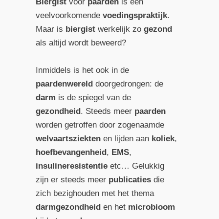
Biergist
voor
paarden
is een
veelvoorkomende
voedingspraktijk
.
Maar is
biergist
werkelijk zo
gezond
als altijd wordt beweerd?
Inmiddels is het ook in de
paardenwereld
doorgedrongen: de
darm
is de spiegel van de
gezondheid
. Steeds meer
paarden
worden getroffen door zogenaamde
welvaartsziekten
en lijden aan
koliek
,
hoefbevangenheid
,
EMS
,
insulineresistentie
etc… Gelukkig
zijn er steeds meer
publicaties
die
zich bezighouden met het thema
darmgezondheid
en het
microbioom