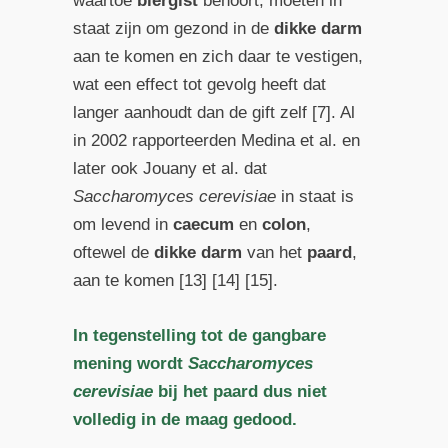
waartoe
biergist
behoort, moeten in
staat zijn om gezond in de
dikke darm
aan te komen en zich daar te vestigen,
wat een effect tot gevolg heeft dat
langer aanhoudt dan de gift zelf [7]. Al
in 2002 rapporteerden Medina et al. en
later ook Jouany et al. dat
Saccharomyces cerevisiae
in staat is
om levend in
caecum
en
colon
,
oftewel de
dikke darm
van het
paard
,
aan te komen [13] [14] [15].
In tegenstelling tot de gangbare
mening wordt
Saccharomyces
cerevisiae
bij het paard dus niet
volledig in de maag gedood.