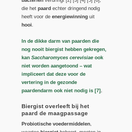
bacteriën
verdringt [2] [3] [4] [5] [6],
die het
paard
echter dringend nodig
heeft voor de
energiewinning
uit
hooi
.
In de dikke darm van paarden die
nog nooit biergist hebben gekregen,
kan
Saccharomyces cerevisiae
ook
niet worden aangetoond – wat
impliceert dat deze voor de
vertering in de gezonde
paardendarm ook niet nodig is [7]
.
Biergist overleeft bij het
paard de maagpassage
Probiotische
voedermiddelen
,