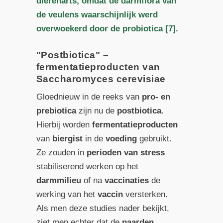
dierenarts, omdat de darmflora van
de veulens waarschijnlijk werd
overwoekerd door de probiotica [7].
"Postbiotica" –
fermentatieproducten van
Saccharomyces cerevisiae
Gloednieuw in de reeks van
pro- en
prebiotica
zijn nu de
postbiotica
.
Hierbij worden
fermentatieproducten
van
biergist
in de
voeding
gebruikt.
Ze zouden in
perioden van stress
stabiliserend werken op het
darmmilieu
of na
vaccinaties
de
werking van het
vaccin
versterken.
Als men deze studies nader bekijkt,
ziet men echter dat de
paarden