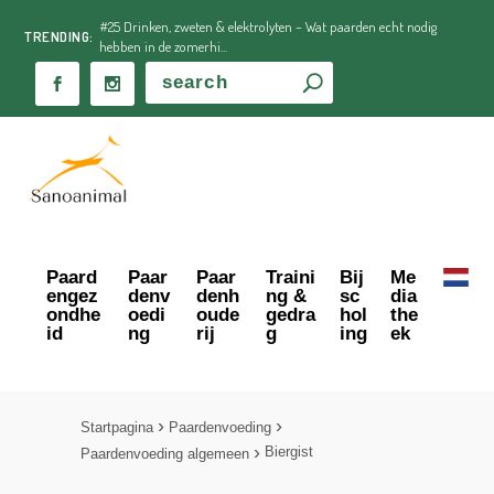
#25 Drinken, zweten & elektrolyten – Wat paarden echt nodig
TRENDING:
hebben in de zomerhi...
Paard
Paar
Paar
Traini
Bij
Me
engez
denv
denh
ng &
sc
dia
ondhe
oedi
oude
gedra
hol
the
id
ng
rij
g
ing
ek
Startpagina
Paardenvoeding
Biergist
Paardenvoeding algemeen