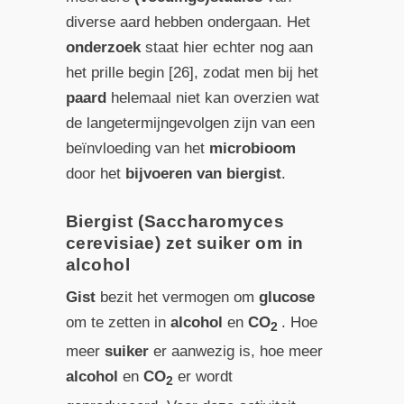
diverse aard hebben ondergaan. Het
onderzoek
staat hier echter nog aan
het prille begin [26], zodat men bij het
paard
helemaal niet kan overzien wat
de langetermijngevolgen zijn van een
beïnvloeding van het
microbioom
door het
bijvoeren van biergist
.
Biergist (Saccharomyces
cerevisiae) zet suiker om in
alcohol
Gist
bezit het vermogen om
glucose
om te zetten in
alcohol
en
CO
. Hoe
2
meer
suiker
er aanwezig is, hoe meer
alcohol
en
CO
er wordt
2