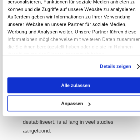
personalisieren, Funktionen für soziale Medien anbieten zu
voeding
.
können und die Zugriffe auf unsere Website zu analysieren.
Außerdem geben wir Informationen zu Ihrer Verwendung
Bovendien zijn dergelijke studies niet
unserer Website an unsere Partner für soziale Medien,
overdraagbaar op
recreatiepaarden
,
Werbung und Analysen weiter. Unsere Partner führen diese
omdat het
microbioom
zeker anders
Informationen möglicherweise mit weiteren Daten zusammen
op de
stress
reageert wanneer de
die Sie ihnen bereitgestellt haben oder die sie im Rahmen
paarden op een soortspecifieke
Ihrer Nutzung der Dienste gesammelt haben.
manier
en zonder zulke grote
Details zeigen
hoeveelheden
krachtvoer
worden
gevoerd. Dat het zetmeel dat bij de
Alle zulassen
voeding
van grote hoeveelheden
krachtvoer
in de
dikke darm
Anpassen
terechtkomt negatieve effecten heeft
op het
microbioom
en dit
destabiliseert, is al lang in veel studies
aangetoond.