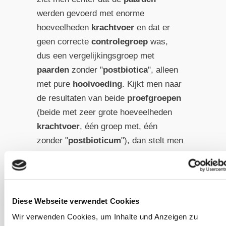
werden gevoerd met enorme
hoeveelheden
krachtvoer
en dat er
geen correcte
controlegroep
was,
dus een vergelijkingsgroep met
paarden
zonder "
postbiotica
", alleen
met pure
hooivoeding
. Kijkt men naar
de resultaten van beide
proefgroepen
(beide met zeer grote hoeveelheden
krachtvoer
, één groep met, één
zonder "
postbioticum
"), dan stelt men
vast dat bij beide groepen het
microbioom
72 uur na de
stressprikkel
weer in evenwicht was
[35]. Het
postbioticum
heeft dus
Diese Webseite verwendet Cookies
helemaal geen significant effect, zelfs
Wir verwenden Cookies, um Inhalte und Anzeigen zu
niet bij een niet-soortspecifieke