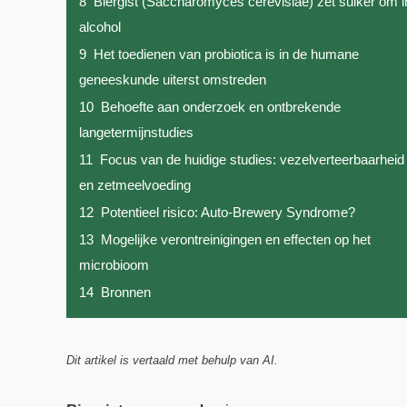
8
Biergist (Saccharomyces cerevisiae) zet suiker om i
alcohol
9
Het toedienen van probiotica is in de humane
geneeskunde uiterst omstreden
10
Behoefte aan onderzoek en ontbrekende
langetermijnstudies
11
Focus van de huidige studies: vezelverteerbaarheid
en zetmeelvoeding
12
Potentieel risico: Auto-Brewery Syndrome?
13
Mogelijke verontreinigingen en effecten op het
microbioom
14
Bronnen
Dit artikel is vertaald met behulp van AI.