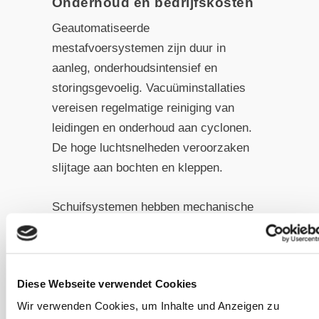
Onderhoud en bedrijfskosten
Geautomatiseerde
mestafvoersystemen zijn duur in
aanleg, onderhoudsintensief en
storingsgevoelig. Vacuüminstallaties
vereisen regelmatige reiniging van
leidingen en onderhoud aan cyclonen.
De hoge luchtsnelheden veroorzaken
slijtage aan bochten en kleppen.
Schuifsystemen hebben mechanische
slijtdelen zoals geleiderails,
aandrijfkettingen en schuifranden die
regelmatig vervangen moeten worden.
Diese Webseite verwendet Cookies
Bij vorst kunnen hydraulische
Wir verwenden Cookies, um Inhalte und Anzeigen zu
systemen bevriezen; elektrische