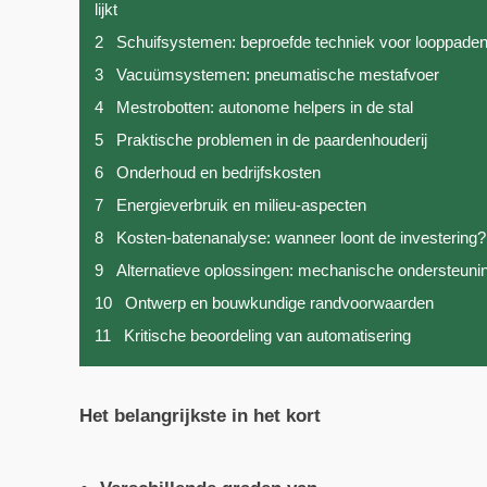
lijkt
2
Schuifsystemen: beproefde techniek voor looppade
3
Vacuümsystemen: pneumatische mestafvoer
4
Mestrobotten: autonome helpers in de stal
5
Praktische problemen in de paardenhouderij
6
Onderhoud en bedrijfskosten
7
Energieverbruik en milieu-aspecten
8
Kosten-batenanalyse: wanneer loont de investering?
9
Alternatieve oplossingen: mechanische ondersteuni
10
Ontwerp en bouwkundige randvoorwaarden
11
Kritische beoordeling van automatisering
Het belangrijkste in het kort