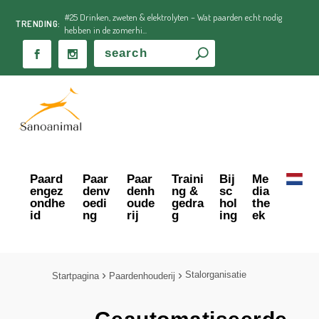
#25 Drinken, zweten & elektrolyten – Wat paarden echt nodig
TRENDING:
hebben in de zomerhi...
Paard
Paar
Paar
Traini
Bij
Me
engez
denv
denh
ng &
sc
dia
ondhe
oedi
oude
gedra
hol
the
id
ng
rij
g
ing
ek
Stalorganisatie
Startpagina
Paardenhouderij