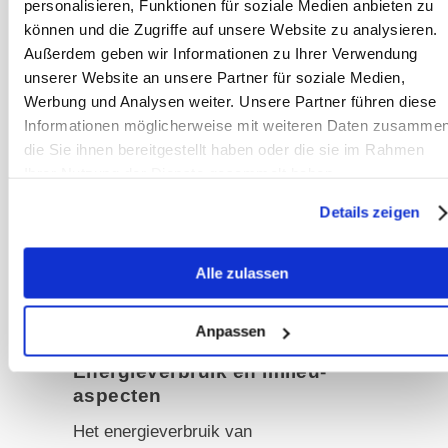
personalisieren, Funktionen für soziale Medien anbieten zu
componenten zijn gevoelig voor
können und die Zugriffe auf unsere Website zu analysieren.
stalstof en vocht.
Außerdem geben wir Informationen zu Ihrer Verwendung
unserer Website an unsere Partner für soziale Medien,
Robotsystemen vragen het meeste
Werbung und Analysen weiter. Unsere Partner führen diese
onderhoud. Sensoren moeten
Informationen möglicherweise mit weiteren Daten zusammen
regelmatig worden gereinigd, software-
die Sie ihnen bereitgestellt haben oder die sie im Rahmen
Ihrer Nutzung der Dienste gesammelt haben.
updates zijn nodig en accu’s hebben
een beperkte levensduur. Uitval
Details zeigen
midden in de winter betekent dat je
alsnog de drollen met de hand van de
Alle zulassen
uitloop moet krabben en stro van mest
moet scheiden.
Anpassen
Energieverbruik en milieu-
aspecten
Het energieverbruik van