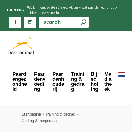
#25 Drinken, zweten & elektrolyten – Wat paarden echt nodig
TRENDING:
hebben in de zomerhi...
Paard
Paar
Paar
Traini
Bij
Me
engez
denv
denh
ng &
sc
dia
ondhe
oedi
oude
gedra
hol
the
id
ng
rij
g
ing
ek
Startpagina
Training & gedrag
Gedrag & leergedrag