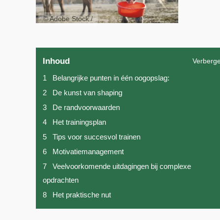
© Adobe Stock /
Inhoud
Verberg
1
Belangrijke punten in één oogopslag:
2
De kunst van shaping
3
De randvoorwaarden
4
Het trainingsplan
5
Tips voor succesvol trainen
6
Motivatiemanagement
7
Veelvoorkomende uitdagingen bij complexe
opdrachten
8
Het praktische nut