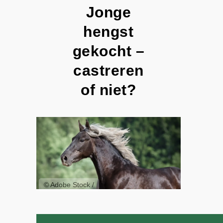
Jonge
hengst
gekocht –
castreren
of niet?
© Adobe Stock /