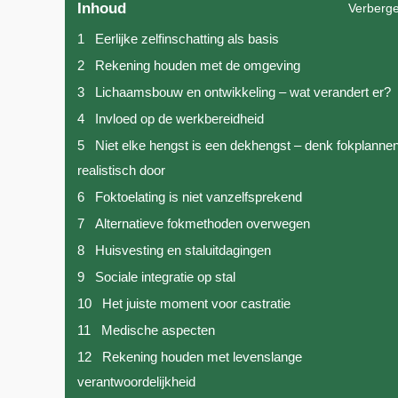
Inhoud
Verberg
1
Eerlijke zelfinschatting als basis
2
Rekening houden met de omgeving
3
Lichaamsbouw en ontwikkeling – wat verandert er?
4
Invloed op de werkbereidheid
5
Niet elke hengst is een dekhengst – denk fokplanne
realistisch door
6
Foktoelating is niet vanzelfsprekend
7
Alternatieve fokmethoden overwegen
8
Huisvesting en staluitdagingen
9
Sociale integratie op stal
10
Het juiste moment voor castratie
11
Medische aspecten
12
Rekening houden met levenslange
verantwoordelijkheid