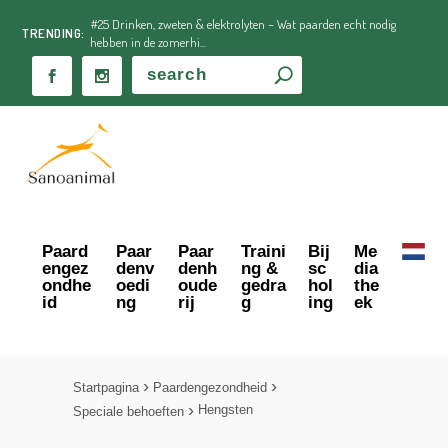
#25 Drinken, zweten & elektrolyten – Wat paarden echt nodig
TRENDING:
hebben in de zomerhi...
Paard
Paar
Paar
Traini
Bij
Me
engez
denv
denh
ng &
sc
dia
ondhe
oedi
oude
gedra
hol
the
id
ng
rij
g
ing
ek
Startpagina
Paardengezondheid
Hengsten
Speciale behoeften