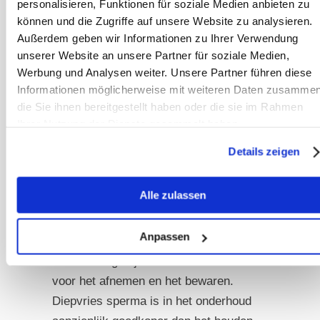
personalisieren, Funktionen für soziale Medien anbieten zu
Alternatieve fokmethoden
können und die Zugriffe auf unsere Website zu analysieren.
overwegen
Außerdem geben wir Informationen zu Ihrer Verwendung
unserer Website an unsere Partner für soziale Medien,
Moderne voortplantingstechnieken
Werbung und Analysen weiter. Unsere Partner führen diese
bieden tegenwoordig nieuwe
Informationen möglicherweise mit weiteren Daten zusammen
mogelijkheden. Het afnemen van
die Sie ihnen bereitgestellt haben oder die sie im Rahmen
sperma maakt het mogelijk om van
Ihrer Nutzung der Dienste gesammelt haben.
jonge hengsten diepvries sperma te
Details zeigen
winnen vóór een castratie, voor het
geval later onverwachte fokkwaliteiten
Alle zulassen
aan het licht komen. Bespreek deze
optie vóór een definitieve
Anpassen
castratiebeslissing met de dierenarts,
ook al brengt zij extra kosten mee
voor het afnemen en het bewaren.
Diepvries sperma is in het onderhoud