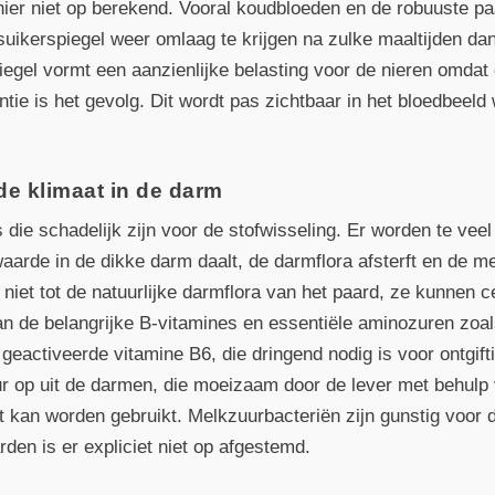
hier niet op berekend. Vooral koudbloeden en de robuuste 
uikerspiegel weer omlaag te krijgen na zulke maaltijden d
gel vormt een aanzienlijke belasting voor de nieren omdat 
ëntie is het gevolg. Dit wordt pas zichtbaar in het bloedbe
rde klimaat in de darm
s die schadelijk zijn voor de stofwisseling. Er worden te vee
arde in de dikke darm daalt, de darmflora afsterft en de m
iet tot de natuurlijke darmflora van het paard, ze kunnen cel
an de belangrijke B-vitamines en essentiële aminozuren zoal
geactiveerde vitamine B6, die dringend nodig is voor ontgiftin
r op uit de darmen, die moeizaam door de lever met behulp
 kan worden gebruikt. Melkzuurbacteriën zijn gunstig voor d
en is er expliciet niet op afgestemd.