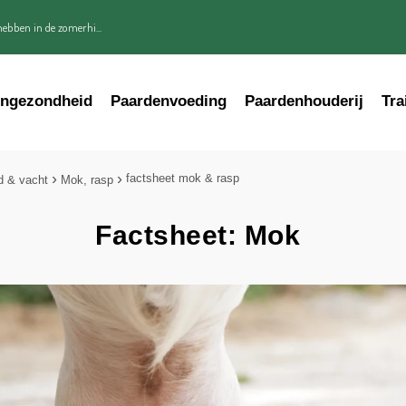
ebben in de zomerhi...
engezondheid
Paardenvoeding
Paardenhouderij
Tra
factsheet mok & rasp
d & vacht
Mok, rasp
Factsheet: Mok