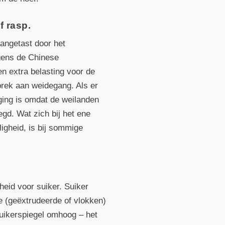
f rasp.
angetast door het
lgens de Chinese
en extra belasting voor de
brek aan weidegang. Als er
eging is omdat de weilanden
egd. Wat zich bij het ene
ligheid, is bij sommige
eid voor suiker. Suiker
e (geëxtrudeerde of vlokken)
suikerspiegel omhoog – het