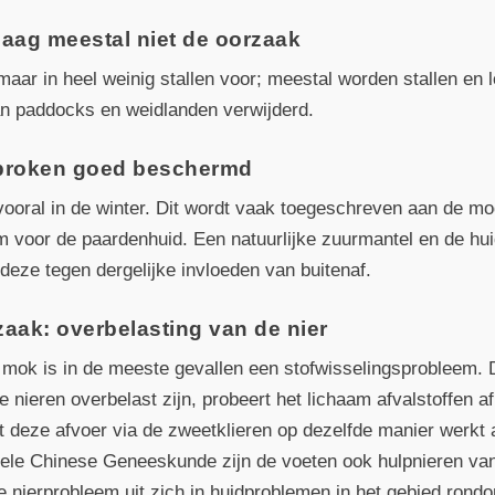
daag meestal niet de oorzaak
r in heel weinig stallen voor; meestal worden stallen en lo
n paddocks en weidlanden verwijderd.
sproken goed beschermd
vooral in de winter. Dit wordt vaak toegeschreven aan de 
 voor de paardenhuid. Een natuurlijke zuurmantel en de huid
deze tegen dergelijke invloeden van buitenaf.
ak: overbelasting van de nier
mok is in de meeste gevallen een stofwisselingsprobleem. D
e nieren overbelast zijn, probeert het lichaam afvalstoffen af
deze afvoer via de zweetklieren op dezelfde manier werkt a
onele Chinese Geneeskunde zijn de voeten ook hulpnieren va
ke nierprobleem uit zich in huidproblemen in het gebied rond