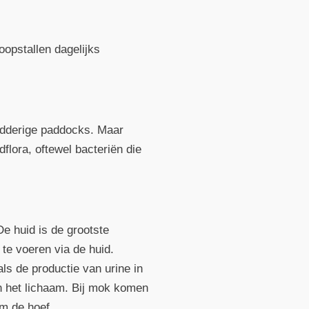
opstallen dagelijks
modderige paddocks. Maar
flora, oftewel bacteriën die
e huid is de grootste
 te voeren via de huid.
ls de productie van urine in
n het lichaam. Bij mok komen
om de hoef.