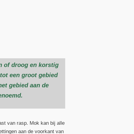
n of droog en korstig
 tot een groot gebied
het gebied aan de
genoemd.
st van rasp. Mok kan bij alle
ettingen aan de voorkant van