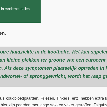
in moderne stallen
en.
ire huidziekte in de kootholte. Het kan sijpele
van kleine plekken ter grootte van een eurocent
n. Als deze symptomen plaatselijk optreden in 
andwortel- of spronggewricht, wordt het rasp 
s koudbloedpaarden, Friezen, Tinkers, enz. hebben extra la
ier zijn paarden met lange sokken vaker getroffen. Talgafz