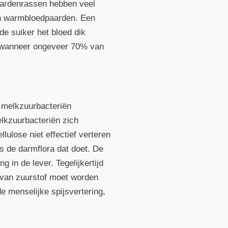
paardenrassen hebben veel
an warmbloedpaarden. Een
de suiker het bloed dik
eld wanneer ongeveer 70% van
l melkzuurbacteriën
elkzuurbacteriën zich
lulose niet effectief verteren
s de darmflora dat doet. De
g in de lever. Tegelijkertijd
 van zuurstof moet worden
e menselijke spijsvertering,