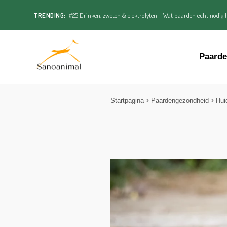
TRENDING:
#25 Drinken, zweten & elektrolyten – Wat paarden echt nodig h
Paard
Startpagina
Paardengezondheid
Hui