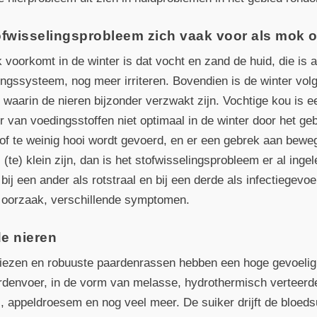
tofwisselingsprobleem zich vaak voor als mok o
oorkomt in de winter is dat vocht en zand de huid, die is a
ngssysteem, nog meer irriteren. Bovendien is de winter vo
d waarin de nieren bijzonder verzwakt zijn. Vochtige kou is e
r van voedingsstoffen niet optimaal in de winter door het ge
it of te weinig hooi wordt gevoerd, en er een gebrek aan bew
te) klein zijn, dan is het stofwisselingsprobleem er al ingel
ij een ander als rotstraal en bij een derde als infectiegevoe
 oorzaak, verschillende symptomen.
de nieren
iezen en robuuste paardenrassen hebben een hoge gevoeligh
rdenvoer, in de vorm van melasse, hydrothermisch verteerd
, appeldroesem en nog veel meer. De suiker drijft de bloed