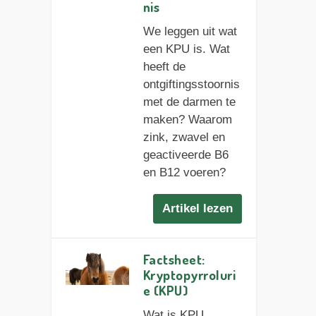
nis
We leggen uit wat
een KPU is. Wat
heeft de
ontgiftingsstoornis
met de darmen te
maken? Waarom
zink, zwavel en
geactiveerde B6
en B12 voeren?
Artikel lezen
Factsheet:
Kryptopyrroluri
e (KPU)
Wat is KPU