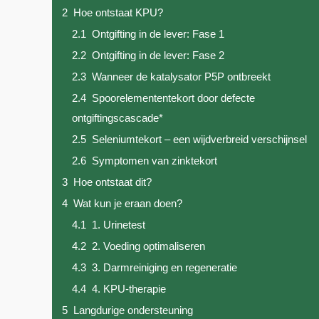
2
Hoe ontstaat KPU?
2.1
Ontgifting in de lever: Fase 1
2.2
Ontgifting in de lever: Fase 2
2.3
Wanneer de katalysator P5P ontbreekt
2.4
Spoorelemententekort door defecte
ontgiftingscascade*
2.5
Seleniumtekort – een wijdverbreid verschijnsel
2.6
Symptomen van zinktekort
3
Hoe ontstaat dit?
4
Wat kun je eraan doen?
4.1
1. Urinetest
4.2
2. Voeding optimaliseren
4.3
3. Darmreiniging en regeneratie
4.4
4. KPU-therapie
5
Langdurige ondersteuning