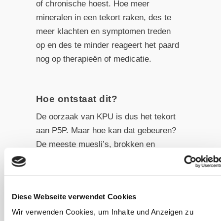
of chronische hoest. Hoe meer
mineralen in een tekort raken, des te
meer klachten en symptomen treden
op en des te minder reageert het paard
nog op therapieën of medicatie.
Hoe ontstaat dit?
De oorzaak van KPU is dus het tekort
aan P5P. Maar hoe kan dat gebeuren?
De meeste muesli’s, brokken en
mineralenvoeders bevatten
ruimschoots vitamine B6. Het gaat
hierbij echter om de niet-actieve vorm,
Diese Webseite verwendet Cookies
die het paard zelf niet kan activeren.
Wir verwenden Cookies, um Inhalte und Anzeigen zu
Ook biergist is geen goede bron van