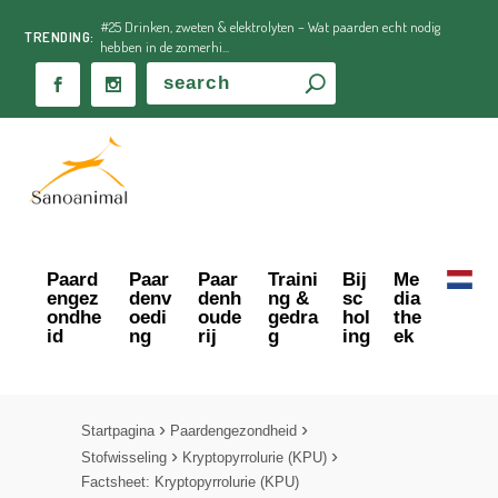
#25 Drinken, zweten & elektrolyten – Wat paarden echt nodig
TRENDING:
hebben in de zomerhi...
Paard
Paar
Paar
Traini
Bij
Me
engez
denv
denh
ng &
sc
dia
ondhe
oedi
oude
gedra
hol
the
id
ng
rij
g
ing
ek
Startpagina
Paardengezondheid
Stofwisseling
Kryptopyrrolurie (KPU)
Factsheet: Kryptopyrrolurie (KPU)