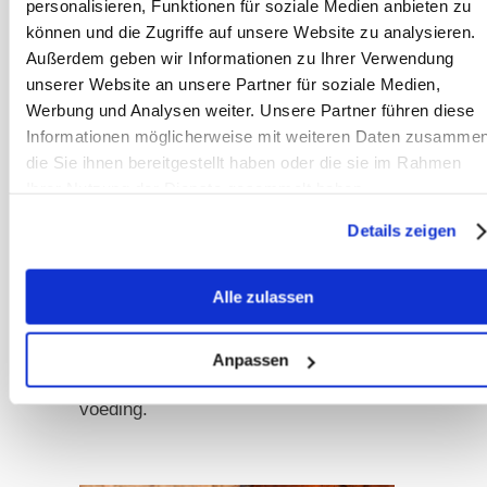
personalisieren, Funktionen für soziale Medien anbieten zu
P5P. Daarom is het belangrijk het
können und die Zugriffe auf unsere Website zu analysieren.
natuurlijke microbioom van het paard
Außerdem geben wir Informationen zu Ihrer Verwendung
weer in staat te stellen normaal te
unserer Website an unsere Partner für soziale Medien,
functioneren. Op die manier wordt het
Werbung und Analysen weiter. Unsere Partner führen diese
paard automatisch voorzien van alle
Informationen möglicherweise mit weiteren Daten zusammen
die Sie ihnen bereitgestellt haben oder die sie im Rahmen
actieve B-vitaminen, vitamine K en
Ihrer Nutzung der Dienste gesammelt haben.
veel essentiële aminozuren en
vetzuren, die eveneens door de
Details zeigen
darmflora worden geproduceerd.
Daarnaast moet alles worden
Alle zulassen
vermeden wat de darmflora van het
paard verstoort. Deze verstoringen
Anpassen
komen voornamelijk door ongeschikte
voeding.