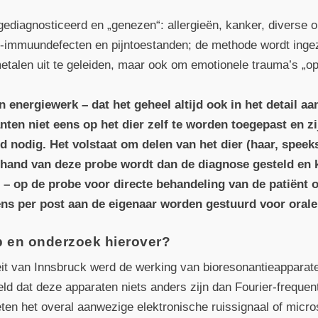
 gediagnosticeerd en „genezen“: allergieën, kanker, diverse
-immuundefecten en pijn­toestanden; de methode wordt ingez
talen uit te geleiden, maar ook om emotionele trauma’s „op
 energie­werk – dat het geheel altijd ook in het detail a
nten niet eens op het dier zelf te worden toegepast en z
 nodig. Het volstaat om delen van het dier (haar, speeks
e hand van deze probe wordt dan de diagnose gesteld en
 – op de probe voor directe behandeling van de patiënt
gens per post aan de eigenaar worden gestuurd voor orale
 en onderzoek hierover?
teit van Innsbruck werd de werking van bioresonantie­appara
ld dat deze apparaten niets anders zijn dan Fourier-frequenti
eten het overal aanwezige elektronische ruis­signaal of micr