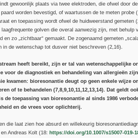
indt gewoonlijk plaats via twee elektroden, die ofwel door de
paard worden bevestigd, of waartussen de te meten probe (
araat en toepassing wordt ofwel de huidweerstand gemeten (
 laagfrequente golven die overal aanwezig zijn, met behulp v
erd en zo „zichtbaar“ gemaakt. De zogenaamd gemeten „scala
jn in de wetenschap tot dusver niet beschreven (2,16).
tream heeft bereikt, zijn er tal van wetenschappelijke 
e voor de diagnostiek en behandeling van allergieën zijn 
sie kwamen: bioresonantie deugt op geen enkele wijze om
eren of te behandelen (7,8,9,10,11,12,13,14). Dat geldt o
 is de toepassing van bioresonantie al sinds 1986 verbo
eid en de vrees voor oplichterij.
n die laat zien hoe absurd en willekeurig bioresonantie­diag
 en Andreas Kolt (18:
https://doi.org/10.1007/s15007-019-1