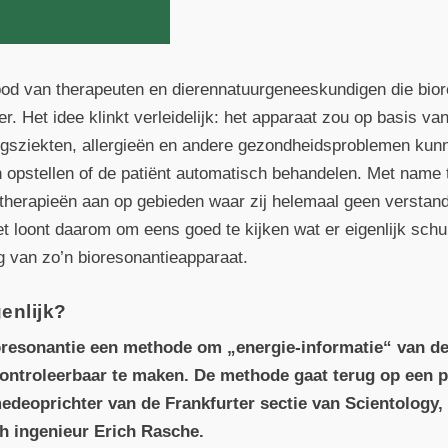
bod van therapeuten en dieren­natuurgeneeskundigen die bior
r. Het idee klinkt verleidelijk: het apparaat zou op basis van
gsziekten, allergieën en andere gezondheidsproblemen kunn
n opstellen of de patiënt automatisch behandelen. Met name 
 therapieën aan op gebieden waar zij helemaal geen verstan
et loont daarom om eens goed te kijken wat er eigenlijk schui
 van zo’n bioresonantie­apparaat.
enlijk?
oresonantie een methode om „energie-informatie“ van de 
controleerbaar te maken. De methode gaat terug op een p
edeoprichter van de Frankfurter sectie van Scientology, 
h ingenieur Erich Rasche.