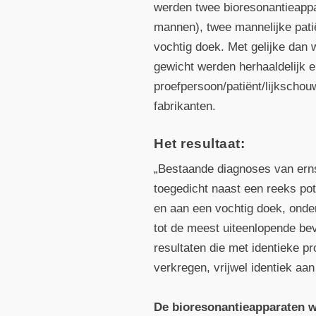
werden twee bioresonantie­appa
mannen), twee mannelijke patië
vochtig doek. Met gelijke dan
gewicht werden herhaaldelijk 
proefpersoon/patiënt/lijkschou
fabrikanten.
Het resultaat:
„Bestaande diagnoses van erns
toegedicht naast een reeks pot
en aan een vochtig doek, onder
tot de meest uiteenlopende be
resultaten die met identieke p
verkregen, vrijwel identiek aan
De bioresonantie­apparaten wa