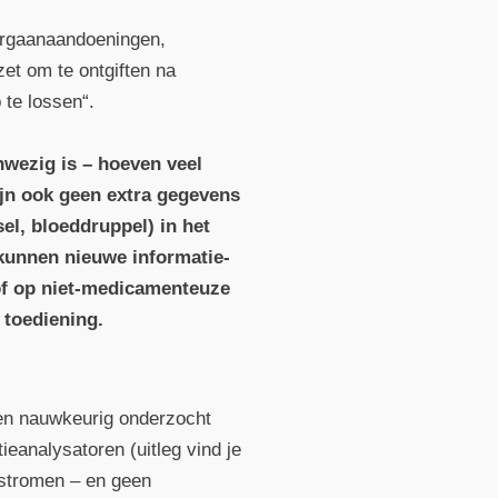
 orgaanaandoeningen,
et om te ontgiften na
 te lossen“.
anwezig is – hoeven veel
ijn ook geen extra gegevens
el, bloeddruppel) in het
 kunnen nieuwe informatie­
 of op niet-medicamenteuze
 toediening.
ten nauwkeurig onderzocht
e­analysatoren (uitleg vind je
ostromen – en geen