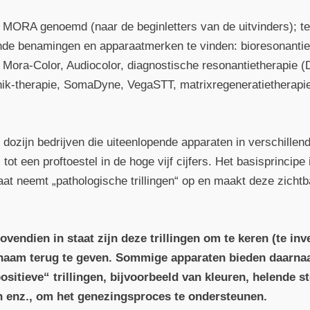
MORA genoemd (naar de beginletters van de uitvinders); te
nde benamingen en apparaatmerken te vinden: bioresonantie,
Mora-Color, Audiocolor, diagnostische resonantietherapie (
nik-therapie, SomaDyne, VegaSTT, matrixregeneratie­therapi
 dozijn bedrijven die uiteenlopende apparaten in verschillen
t een proftoestel in de hoge vijf cijfers. Het basisprincipe i
at neemt „pathologische trillingen“ op en maakt deze zicht
vendien in staat zijn deze trillingen om te keren (te in
lichaam terug te geven. Sommige apparaten bieden daarna
ositieve“ trillingen, bijvoorbeeld van kleuren, helende s
 enz., om het genezingsproces te ondersteunen.