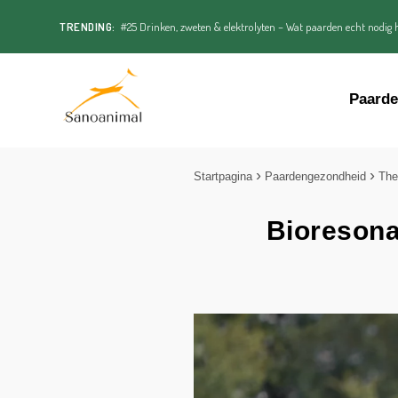
TRENDING:
#25 Drinken, zweten & elektrolyten – Wat paarden echt nodig h
Paard
Startpagina
Paardengezondheid
The
Bioresonan