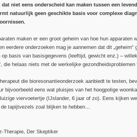
 dat niet eens onderscheid kan maken tussen een leven
rmt natuurlijk geen geschikte basis voor complexe diagno
toornissen.
paraten maken er een groot geheim van hoe hun apparaten 
 en eerdere onderzoeken mag je aannemen dat dit „geheim“ g
 op basis van basis­gegevens (leeftijd, gewicht enz.) – will
“, die helaas niets met de werkelijke gezondheids­problemen
rapeut die bioresonantie­onderzoek aanbiedt te testen, bev
r bijvoorbeeld eens wat pluisjes van het hoogpolige woonk
izige viervoeter­tje (IJslander, 6 jaar of zo). Eens kijken 
e tapijt­vezels zoal blijken te hebben…
z-Therapie, Der Skeptiker