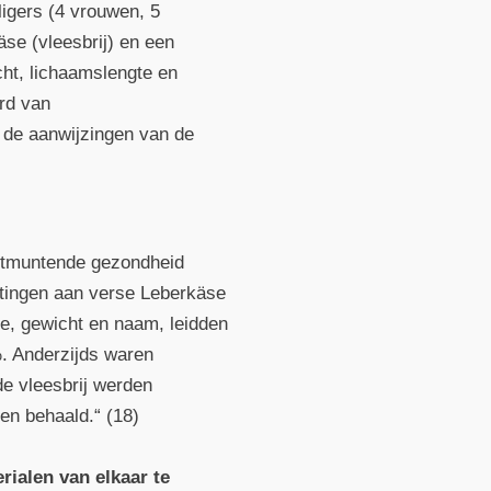
ligers (4 vrouwen, 5
se (vleesbrij) en een
ht, lichaamslengte en
erd van
t de aanwijzingen van de
uitmuntende gezondheid
Metingen aan verse Leberkäse
te, gewicht en naam, leidden
%. Anderzijds waren
de vleesbrij werden
ren behaald.“ (18)
rialen van elkaar te