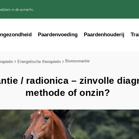
ebben in de zomerhi...
engezondheid
Paardenvoeding
Paardenhouderij
Tra
Bioresonantie
rapieën
Energetische therapieën
tie / radionica – zinvolle dia
methode of onzin?