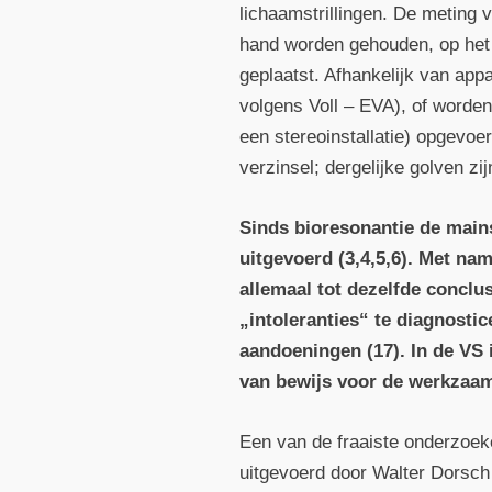
lichaamstrillingen. De meting v
hand worden gehouden, op het 
geplaatst. Afhankelijk van app
volgens Voll – EVA), of worden
een stereo­installatie) opgevo
verzinsel; dergelijke golven zi
Sinds bioresonantie de mains
uitgevoerd (3,4,5,6). Met nam
allemaal tot dezelfde conclu
„intoleranties“ te diagnostic
aandoeningen (17). In de VS
van bewijs voor de werkzaamh
Een van de fraaiste onderzoeke
uitgevoerd door Walter Dorsch