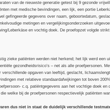
raten van de nieuwste generatie getest bij 9 gezonde vrijwil
nten met medische bevindingen, een lijk, een portie Leberkä
 wel gefingeerde gegevens over naam, geboortedatum, geslac
enkelvoudige metingen en vergelijkings­onderzoeken uitgevo
wing/Leberkäse en vochtig doek. De proefopzet volgde strik
tig zieke patiënten werden niet herkend; het lijk werd een 
entiële gezondheidsrisico’s – net als alle proefpersonen. 
 verschillende opgaven van leeftijd, geslacht, lichaamsleng
vindingen met relatieve standaardafwijkingen tot boven 200
roefpersoon- c.q. patiëntgegevens aan het vochtige doek en 
 die welke bij de proefpersonen respectievelijk patiënten wa
ren dus niet in staat de duidelijk verschillende testmate