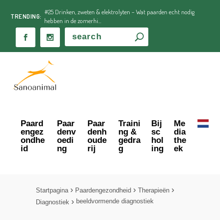
#25 Drinken, zweten & elektrolyten – Wat paarden echt nodig
TRENDING:
hebben in de zomerhi...
Paard
Paar
Paar
Traini
Bij
Me
engez
denv
denh
ng &
sc
dia
ondhe
oedi
oude
gedra
hol
the
id
ng
rij
g
ing
ek
Startpagina
Paardengezondheid
Therapieën
beeldvormende diagnostiek
Diagnostiek