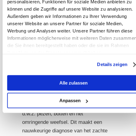
personalisieren, Funktionen für soziale Medien anbieten zu
können und die Zugriffe auf unsere Website zu analysieren.
MRI produceert een driedimensionaal
Außerdem geben wir Informationen zu Ihrer Verwendung
beeld van al het weefsel met behulp
unserer Website an unsere Partner für soziale Medien,
van magnetische velden en
Werbung und Analysen weiter. Unsere Partner führen diese
radiogolven, waardoor het als het ware
Informationen möglicherweise mit weiteren Daten zusammen
die Sie ihnen bereitgestellt haben oder die sie im Rahmen
een combinatie is van CT en
Ihrer Nutzung der Dienste gesammelt haben.
echografie. Dit zorgt voor een zeer
hoge informatieve waarde, omdat aan
Details zeigen
de ene kant alle weefsels zijn
opgenomen en aan de andere kant de
Alle zulassen
kwaliteit van de beelden uitstekend is.
Bijna alle structuren van het lichaam
Anpassen
kunnen hier worden gevisualiseerd,
d.w.z. pezen, botten en het
omringende weefsel. Dit maakt een
nauwkeurige diagnose van het zachte