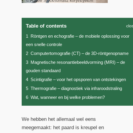
© Adobe Stock/tomasz koryl/EyeEm
Table of contents
clo
1
Röntgen en echografie – de mobiele oplossing voor
een snelle controle
2
Computertomografie (CT) – de 3D-röntgenopname
3
Magnetische resonantiebeeldvorming (MRI) – de
gouden standaard
4
Scintigrafie – voor het opsporen van ontstekingen
5
Thermografie – diagnostiek via infraroodstraling
6
Wat, wanneer en bij welke problemen?
We hebben het allemaal wel eens
meegemaakt: het paard is kreupel en