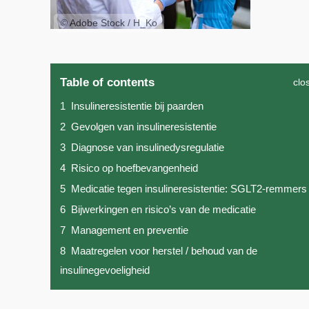
© Adobe Stock / H_Ko
Table of contents
clo
1
Insulineresistentie bij paarden
2
Gevolgen van insulineresistentie
3
Diagnose van insulinedysregulatie
4
Risico op hoefbevangenheid
5
Medicatie tegen insulineresistentie: SGLT2-remmers
6
Bijwerkingen en risico’s van de medicatie
7
Management en preventie
8
Maatregelen voor herstel / behoud van de
insulinegevoeligheid