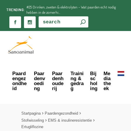
#25 Drinken, zweten & elektrolyten – Wat paarden echt nodig
TRENDING:
hebben in de zomerhi...
Paard
Paar
Paar
Traini
Bij
Me
engez
denv
denh
ng &
sc
dia
ondhe
oedi
oude
gedra
hol
the
id
ng
rij
g
ing
ek
Startpagina
Paardengezondheid
Stofwisseling
EMS & insulineresistentie
Ertugliflozine