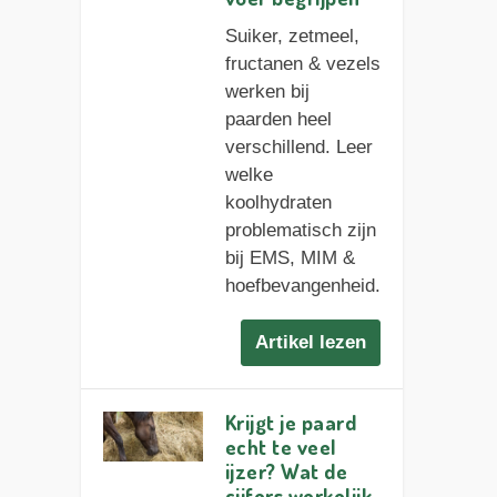
Suiker, zetmeel,
fructanen & vezels
werken bij
paarden heel
verschillend. Leer
welke
koolhydraten
problematisch zijn
bij EMS, MIM &
hoefbevangenheid.
Artikel lezen
Krijgt je paard
echt te veel
ijzer? Wat de
cijfers werkelijk