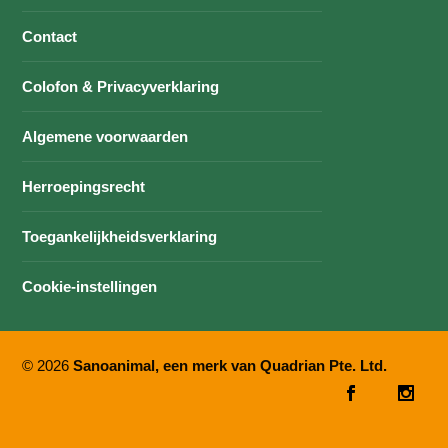
Contact
Colofon & Privacyverklaring
Algemene voorwaarden
Herroepingsrecht
Toegankelijkheidsverklaring
Cookie-instellingen
© 2026
Sanoanimal, een merk van Quadrian Pte. Ltd.