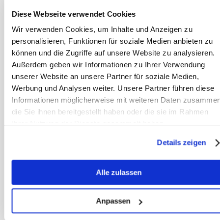
stress door de huisvesting bij, dan
Diese Webseite verwendet Cookies
wordt het ontstaan van
insulineresistentie nog verder
Wir verwenden Cookies, um Inhalte und Anzeigen zu
personalisieren, Funktionen für soziale Medien anbieten zu
versneld.
können und die Zugriffe auf unsere Website zu analysieren.
Außerdem geben wir Informationen zu Ihrer Verwendung
Maatregelen voor herstel /
unserer Website an unsere Partner für soziale Medien,
behoud van de
Werbung und Analysen weiter. Unsere Partner führen diese
insulinegevoeligheid
Informationen möglicherweise mit weiteren Daten zusammen
Hier ligt het juiste aangrijpingspunt
die Sie ihnen bereitgestellt haben oder die sie im Rahmen
om de insulinegevoeligheid bij deze
Ihrer Nutzung der Dienste gesammelt haben.
paarden te herstellen: suiker
Details zeigen
omlaag, energieverbruik omhoog,
stress verminderen.
Alle zulassen
Dat betekent voor stalhouders:
Anpassen
suikerarm hooi produceren en de
weiden inzaaien met gras dat van