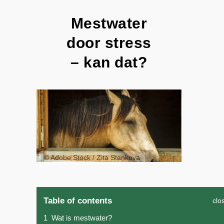
Mestwater
door stress
– kan dat?
© Adobe Stock / Zita Stankova
Table of contents
clo
1
Wat is mestwater?