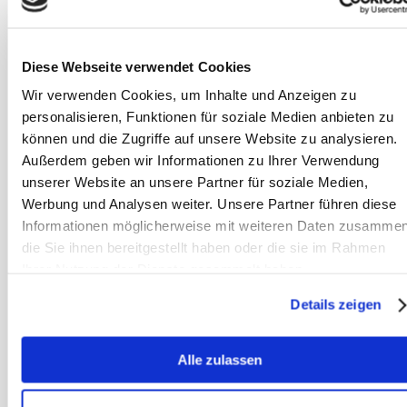
Hoe zou jij je voelen na een dag in een
druk treinstation of een open
kantoorruimte, waar je met vreemde
Diese Webseite verwendet Cookies
mensen van verschillende talen en
Wir verwenden Cookies, um Inhalte und Anzeigen zu
gedragingen samen moest werken?
personalisieren, Funktionen für soziale Medien anbieten zu
können und die Zugriffe auf unsere Website zu analysieren.
Stress is vooral vaak te zien in open
Außerdem geben wir Informationen zu Ihrer Verwendung
stallen. Maar ook boxenhuisvesting
unserer Website an unsere Partner für soziale Medien,
Werbung und Analysen weiter. Unsere Partner führen diese
(met of zonder paddock) is niet
Informationen möglicherweise mit weiteren Daten zusammen
stressvrij voor een paard, omdat een
die Sie ihnen bereitgestellt haben oder die sie im Rahmen
paard een steppendier is en geen
Ihrer Nutzung der Dienste gesammelt haben.
holenbewoner. Hoe vaak ziet u uw
Details zeigen
paard naar de buurbox dreigend doen
of andersom? Hoe stijf is het paard na
Alle zulassen
een dag in de box, waarna het eerst
flink moet “uitbokken”?