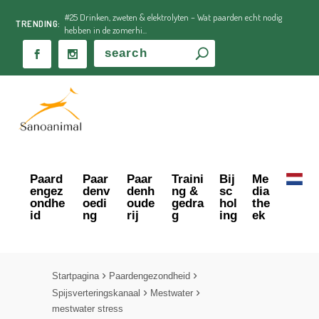
#25 Drinken, zweten & elektrolyten – Wat paarden echt nodig
TRENDING:
hebben in de zomerhi...
Paard
Paar
Paar
Traini
Bij
Me
engez
denv
denh
ng &
sc
dia
ondhe
oedi
oude
gedra
hol
the
id
ng
rij
g
ing
ek
Startpagina
Paardengezondheid
Spijsverteringskanaal
Mestwater
mestwater stress