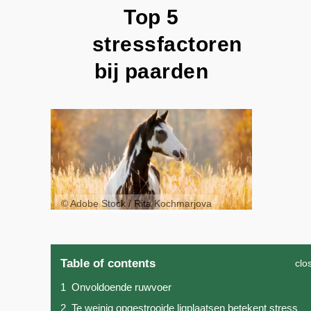
Top 5
stressfactoren
bij paarden
© Adobe Stock / Rita Kochmarjova
Table of contents
clo
1
Onvoldoende ruwvoer
2
Te weinig opgestrooide ligplaatsen betekent stress