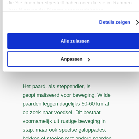
die Sie ihnen bereitgestellt haben oder die sie im Rahmen
Te weinig vrije beweging
Ihrer Nutzung der Dienste gesammelt haben.
Onderzoek naar stress bij
Details zeigen
verschillende diersoorten toont keer
op keer aan dat vooral vluchtdieren
Alle zulassen
stress het beste kunnen verminderen
door vrije, snelle beweging.
Anpassen
Het paard, als steppendier, is
geoptimaliseerd voor beweging. Wilde
paarden leggen dagelijks 50-60 km af
op zoek naar voedsel. Dit bestaat
voornamelijk uit rustige beweging in
stap, maar ook speelse galoppades,
bokken of stoeien met andere paarden