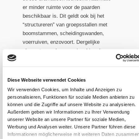
er minder ruimte voor de paarden
beschikbaar is. Dit geldt ook bij het
“structureren” van groepsstallen met
boomstammen, scheidingswanden,
voerruiven, enzovoort. Dergelijke
elementen verlengen misschien de
looproutes, maar verminderen ook de
beschikbare ruimte. Het is beter om te
kiezen voor een Paddock Trail, omdat
Diese Webseite verwendet Cookies
deze minder oppervlakte inneemt,
Wir verwenden Cookies, um Inhalte und Anzeigen zu
maar de paarden toch de mogelijkheid
personalisieren, Funktionen für soziale Medien anbieten zu
biedt om voldoende afstand te houden.
können und die Zugriffe auf unsere Website zu analysieren.
Dit werkt uiteraard alleen als er ook
Außerdem geben wir Informationen zu Ihrer Verwendung
unserer Website an unsere Partner für soziale Medien,
voerstations langs de trail zijn
Werbung und Analysen weiter. Unsere Partner führen diese
verdeeld (zie hierboven).
Informationen möglicherweise mit weiteren Daten zusammen