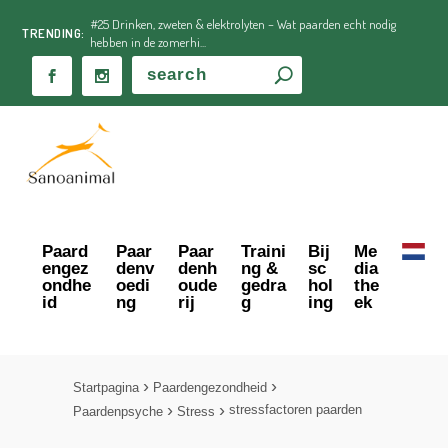
#25 Drinken, zweten & elektrolyten – Wat paarden echt nodig
TRENDING:
hebben in de zomerhi...
Paard
Paar
Paar
Traini
Bij
Me
engez
denv
denh
ng &
sc
dia
ondhe
oedi
oude
gedra
hol
the
id
ng
rij
g
ing
ek
Startpagina
Paardengezondheid
stressfactoren paarden
Paardenpsyche
Stress