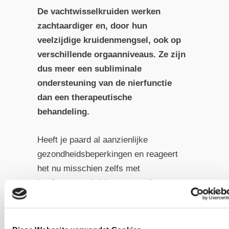
De vachtwisselkruiden werken
zachtaardiger en, door hun
veelzijdige kruidenmengsel, ook op
verschillende orgaanniveaus. Ze zijn
dus meer een subliminale
ondersteuning van de nierfunctie
dan een therapeutische
behandeling.
Heeft je paard al aanzienlijke
gezondheidsbeperkingen en reageert
het nu misschien zelfs met
hoefbevangenheid, eczeem of
soortgelijke symptomen? Dan raden
we je aan een competente therapeut te
raadplegen om een geschikt