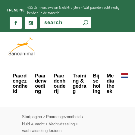
#25 Drinken, zweten & elektrolyten – Wat paarden echt nodig
TRENDING:
hebben in de zomerhi...
Paard
Paar
Paar
Traini
Bij
Me
engez
denv
denh
ng &
sc
dia
ondhe
oedi
oude
gedra
hol
the
id
ng
rij
g
ing
ek
Startpagina
Paardengezondheid
Huid & vacht
Vachtwisseling
vachtwisseling kruiden