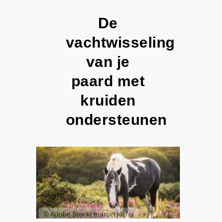
De
vachtwisseling
van je
paard met
kruiden
ondersteunen
© Adobe Stock/ marcin jucha