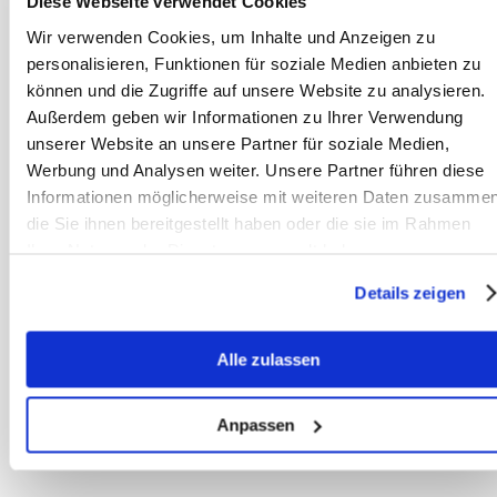
Diese Webseite verwendet Cookies
therapieplan op te stellen.
Wir verwenden Cookies, um Inhalte und Anzeigen zu
personalisieren, Funktionen für soziale Medien anbieten zu
können und die Zugriffe auf unsere Website zu analysieren.
Team
Außerdem geben wir Informationen zu Ihrer Verwendung
Sanoanimal
unserer Website an unsere Partner für soziale Medien,
Werbung und Analysen weiter. Unsere Partner führen diese
Wij zijn een
Informationen möglicherweise mit weiteren Daten zusammen
ervaren team van
therapeuten,
die Sie ihnen bereitgestellt haben oder die sie im Rahmen
gespecialiseerd in
Ihrer Nutzung der Dienste gesammelt haben.
voederadviezen en geïntegreerde
diertherapieën voor paarden. Met
uitgebreide ervaring in de behandeling
Details zeigen
van stofwisselingsproblemen
vertrouwen we op diervriendelijke
voedering en natuurgeneeskunde om
Alle zulassen
de gezondheid van uw paard te
verbeteren. Profiteer van onze kennis
voor het welzijn van uw paard.
Anpassen
sanoanimal.de