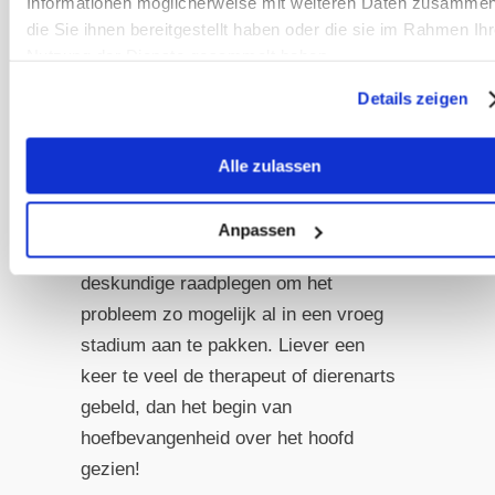
Informationen möglicherweise mit weiteren Daten zusammen
voorkant voortdurend van been
die Sie ihnen bereitgestellt haben oder die sie im Rahmen Ihr
wisselen of proberen om met de
Nutzung der Dienste gesammelt haben.
voorhoeven in zacht zand te gaan
staan of op zo'n manier op een rand te
Details zeigen
staan dat de hoefpunt vrij hangt
Alle zulassen
Als je dergelijke vroege
waarschuwingssignalen bij je paard
Anpassen
opmerkt, moet je absoluut een
deskundige raadplegen om het
probleem zo mogelijk al in een vroeg
stadium aan te pakken. Liever een
keer te veel de therapeut of dierenarts
gebeld, dan het begin van
hoefbevangenheid over het hoofd
gezien!