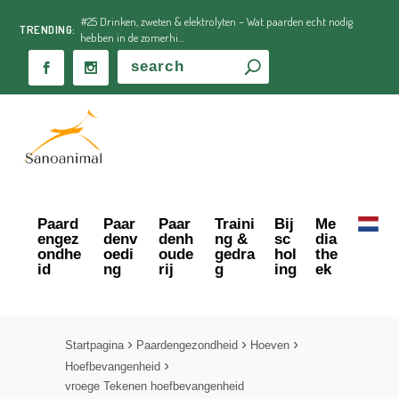
#25 Drinken, zweten & elektrolyten – Wat paarden echt nodig
TRENDING:
hebben in de zomerhi...
Paard
Paar
Paar
Traini
Bij
Me
engez
denv
denh
ng &
sc
dia
ondhe
oedi
oude
gedra
hol
the
id
ng
rij
g
ing
ek
Startpagina
Paardengezondheid
Hoeven
Hoefbevangenheid
vroege Tekenen hoefbevangenheid