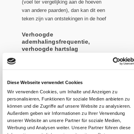
(voel ter vergelijking aan de hoeven
van andere paarden), dan kan dit een
teken zijn van ontstekingen in de hoef
Verhoogde
ademhalingsfrequentie,
verhoogde hartslag
hoeft niet per se met een infectie of
luchtwegproblemen te maken te
hebben, maar kan ook een uiting van
Diese Webseite verwendet Cookies
pijn zijn, vooral als ook de gang
Wir verwenden Cookies, um Inhalte und Anzeigen zu
verandert
personalisieren, Funktionen für soziale Medien anbieten zu
können und die Zugriffe auf unsere Website zu analysieren.
Afwisselend ontlasten van de
Außerdem geben wir Informationen zu Ihrer Verwendung
hoeven
unserer Website an unsere Partner für soziale Medien,
vooral wanneer de paarden aan de
Werbung und Analysen weiter. Unsere Partner führen diese