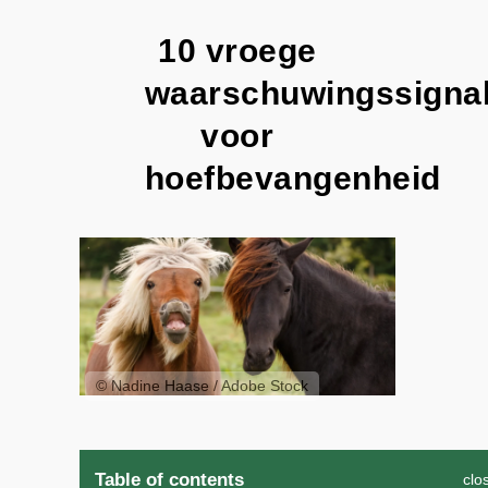
10 vroege
waarschuwingssigna
voor
hoefbevangenheid
© Nadine Haase / Adobe Stock
Table of contents
clo