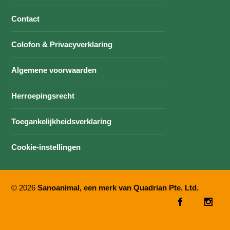
Contact
Colofon & Privacyverklaring
Algemene voorwaarden
Herroepingsrecht
Toegankelijkheidsverklaring
Cookie-instellingen
© 2026
Sanoanimal, een merk van Quadrian Pte. Ltd.