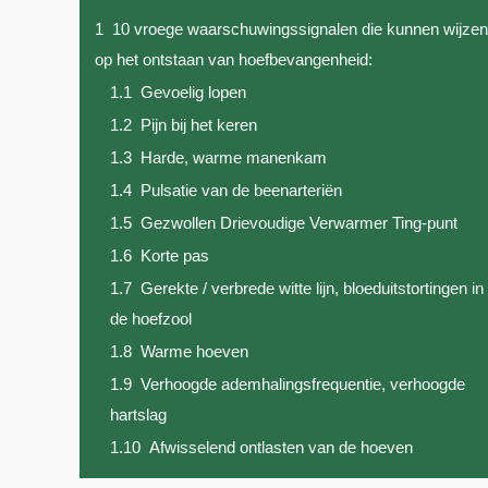
1
10 vroege waarschuwingssignalen die kunnen wijzen
op het ontstaan van hoefbevangenheid:
1.1
Gevoelig lopen
1.2
Pijn bij het keren
1.3
Harde, warme manenkam
1.4
Pulsatie van de beenarteriën
1.5
Gezwollen Drievoudige Verwarmer Ting-punt
1.6
Korte pas
1.7
Gerekte / verbrede witte lijn, bloeduitstortingen in
de hoefzool
1.8
Warme hoeven
1.9
Verhoogde ademhalingsfrequentie, verhoogde
hartslag
1.10
Afwisselend ontlasten van de hoeven