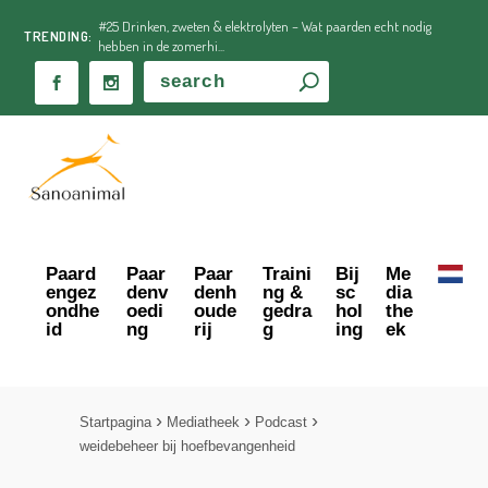
#25 Drinken, zweten & elektrolyten – Wat paarden echt nodig
TRENDING:
hebben in de zomerhi...
Paard
Paar
Paar
Traini
Bij
Me
engez
denv
denh
ng &
sc
dia
ondhe
oedi
oude
gedra
hol
the
id
ng
rij
g
ing
ek
Startpagina
Mediatheek
Podcast
weidebeheer bij hoefbevangenheid