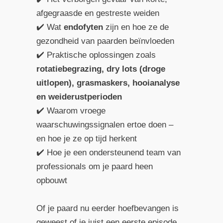
afgegraasde en gestreste weiden
✔️ Wat
endofyten
zijn en hoe ze de
gezondheid van paarden beïnvloeden
✔️ Praktische oplossingen zoals
rotatiebegrazing, dry lots (droge
uitlopen), grasmaskers, hooianalyse
en weiderustperioden
✔️ Waarom vroege
waarschuwingssignalen ertoe doen –
en hoe je ze op tijd herkent
✔️ Hoe je een ondersteunend team van
professionals om je paard heen
opbouwt
Of je paard nu eerder hoefbevangen is
geweest of je juist een eerste episode