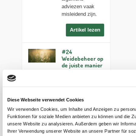
adviezen vaak
misleidend zijn.
Artikel lezen
#24
Weidebeheer op
de juiste manier
– Voor
gezondere
paarden
(Engels)
Diese Webseite verwendet Cookies
Ontdek hoe
Wir verwenden Cookies, um Inhalte und Anzeigen zu persona
gezond
Funktionen für soziale Medien anbieten zu können und die Zug
weidebeheer
unsere Website zu analysieren. Außerdem geben wir Informa
stofwisselingsprob
Ihrer Verwendung unserer Website an unsere Partner für soz
lemen en