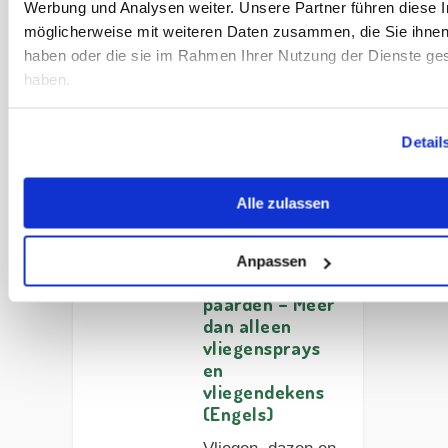
Werbung und Analysen weiter. Unsere Partner führen diese 
hoefbevangenheid
möglicherweise mit weiteren Daten zusammen, die Sie ihnen 
helpt voorkomen
haben oder die sie im Rahmen Ihrer Nutzung der Dienste g
en natuurlijke,
haben.
paardvriendelijke
weides creëert.
Detail
Artikel lezen
Alle zulassen
#23
Insectenmanag
Anpassen
ement voor
paarden – Meer
dan alleen
vliegensprays
en
vliegendekens
(Engels)