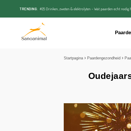
TRENDING:
#25 Drinken, zweten & elektrolyten – Wat paarden echt nodig h
Paard
Startpagina
Paardengezondheid
Paa
Oudejaars