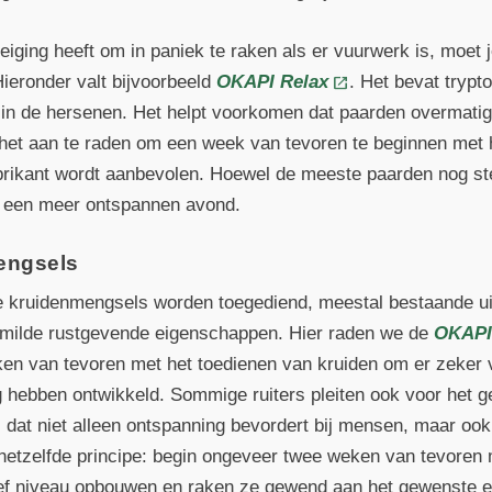
neiging heeft om in paniek te raken als er vuurwerk is, moet
ieronder valt bijvoorbeeld
OKAPI Relax
. Het bevat trypt
 in de hersenen. Het helpt voorkomen dat paarden overmati
s het aan te raden om een week van tevoren te beginnen met 
brikant wordt aanbevolen. Hoewel de meeste paarden nog ste
n een meer ontspannen avond.
engsels
kruidenmengsels worden toegediend, meestal bestaande uit
 milde rustgevende eigenschappen. Hier raden we de
OKAPI
n van tevoren met het toedienen van kruiden om er zeker v
hebben ontwikkeld. Sommige ruiters pleiten ook voor het g
, dat niet alleen ontspanning bevordert bij mensen, maar oo
 hetzelfde principe: begin ongeveer twee weken van tevoren 
ef niveau opbouwen en raken ze gewend aan het gewenste e