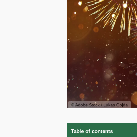
© Adobe Stock / Lukas Gojda
Table of contents