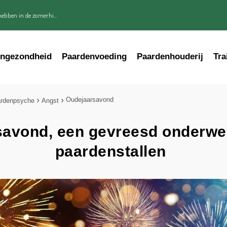
ebben in de zomerhi...
engezondheid
Paardenvoeding
Paardenhouderij
Tra
Oudejaarsavond
rdenpsyche
Angst
avond, een gevreesd onderwer
paardenstallen