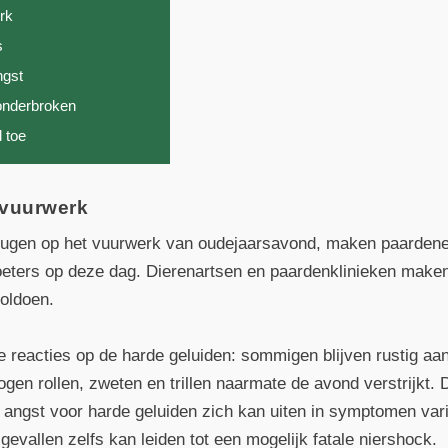
erk
s
ngst
onderbroken
 toe
 vuurwerk
heugen op het vuurwerk van oudejaarsavond, maken paarden
voeters op deze dag. Dierenartsen en paardenklinieken mak
voldoen.
 reacties op de harde geluiden: sommigen blijven rustig aan
gen rollen, zweten en trillen naarmate de avond verstrijkt
angst voor harde geluiden zich kan uiten in symptomen vari
gevallen zelfs kan leiden tot een mogelijk fatale niershock.